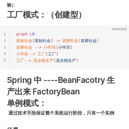
验）
工厂模式：（创建型）
mermaid
1
graph
LR
2
原始社会
[
原始社会
]-->
农耕社会
[
农耕社会
]
3
农耕社会 
-->
小作坊
[
小作坊
]
4
小作坊
-->
工厂
[
工厂
]
5
工厂
-->
流水线生产
[
流水线生产
]
Spring 中 ----BeanFacotry 生
产出来 FactoryBean
单例模式：
​
通过技术手段保证整个系统运行阶段，只有一个实例