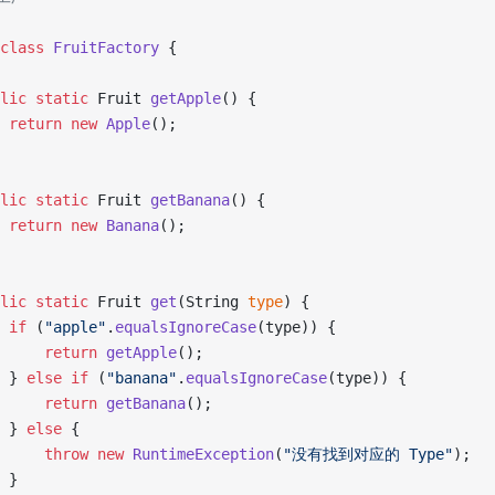
class
FruitFactory
 {
lic
static
 Fruit 
getApple
() {
return
new
Apple
();
lic
static
 Fruit 
getBanana
() {
return
new
Banana
();
lic
static
 Fruit 
get
(String 
type
) {
if
 (
"apple"
.
equalsIgnoreCase
(type)) {
return
getApple
();
 } 
else
if
 (
"banana"
.
equalsIgnoreCase
(type)) {
return
getBanana
();
 } 
else
 {
throw
new
RuntimeException
(
"没有找到对应的 Type"
);
 }