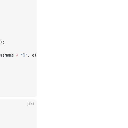
);
ssName 
+
"]"
, e);
java