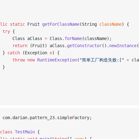
lic
static
 Fruit 
getForClassName
(String 
className
) {
try
 {
     Class aClass 
=
 Class.
forName
(className);
return
 (Fruit) aClass.
getConstructor
().
newInstance
(
 } 
catch
 (Exception 
e
) {
throw
new
RuntimeException
(
"简单工厂构造失败:["
+
 cla
 }
 com.darian.pattern_23.simple
F
actory;
class
TestMain
 {