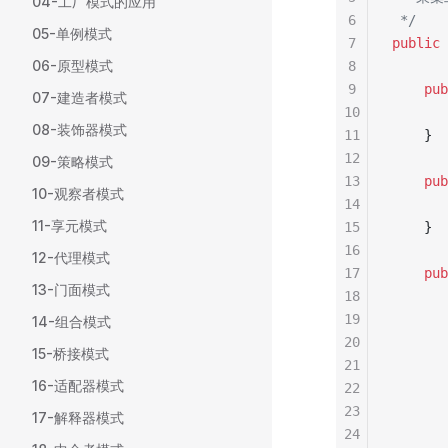
04-工厂模式的应用
6
 */
05-单例模式
7
public
06-原型模式
8
9
pub
07-建造者模式
10
08-装饰器模式
11
    }
12
09-策略模式
13
pub
10-观察者模式
14
11-享元模式
15
    }
16
12-代理模式
17
pub
13-门面模式
18
19
14-组合模式
20
       
15-桥接模式
21
16-适配器模式
22
       
23
17-解释器模式
24
       