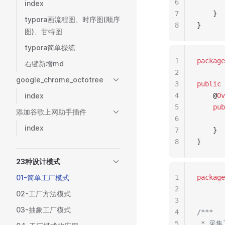
6
       
index
7
    }
typora画流程图、时序图(顺序
8
}
图)、甘特图
typora简单操练
1
package
右键新增md
2
google_chrome_octotree
3
public
index
4
    @
Ov
5
pub
添加谷歌上网助手插件
6
       
index
7
    }
8
}
23种设计模式
01-简单工厂模式
1
package
2
02-工厂方法模式
3
03-抽象工厂模式
4
/***
5
 * 采