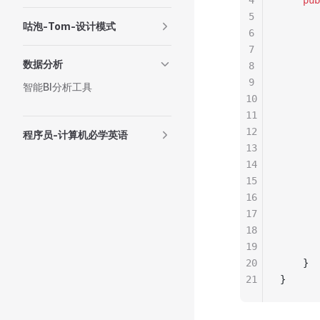
4
pub
5
咕泡-Tom-设计模式
6
       
7
       
数据分析
8
       
9
       
智能BI分析工具
10
11
12
       
程序员-计算机必学英语
13
       
14
15
16
17
       
18
       
19
20
    }
21
}