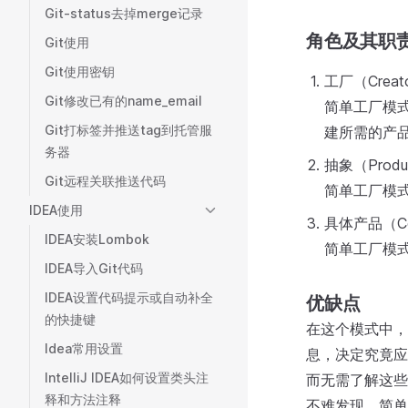
Git-status去掉merge记录
角色及其职
Git使用
Git使用密钥
工厂（Crea
Git修改已有的name_email
简单工厂模
Git打标签并推送tag到托管服
建所需的产
务器
抽象（Prod
Git远程关联推送代码
简单工厂模
IDEA使用
具体产品（Con
IDEA安装Lombok
简单工厂模
IDEA导入Git代码
IDEA设置代码提示或自动补全
优缺点
的快捷键
在这个模式中，
Idea常用设置
息，决定究竟应
IntelliJ IDEA如何设置类头注
而无需了解这些
释和方法注释
不难发现，简单