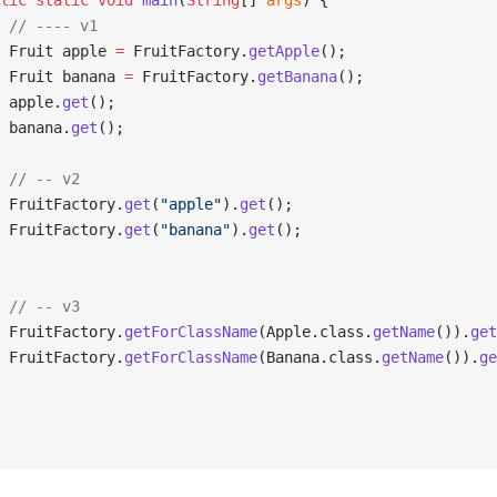
lic
static
void
main
(
String
[] 
args
) {
// ---- v1
 Fruit apple 
=
 FruitFactory.
getApple
();
 Fruit banana 
=
 FruitFactory.
getBanana
();
 apple.
get
();
 banana.
get
();
// -- v2
 FruitFactory.
get
(
"apple"
).
get
();
 FruitFactory.
get
(
"banana"
).
get
();
// -- v3
 FruitFactory.
getForClassName
(Apple.class.
getName
()).
get
 FruitFactory.
getForClassName
(Banana.class.
getName
()).
ge