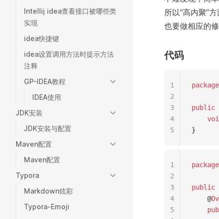
Intellij idea查看接口被哪些类
所以“高内聚”
实现
也要做相应的修
idea快捷键
代码
idea设置调用方法时提示方法
注释
GP-IDEA教程
1
package
2
IDEA使用
3
public
JDK安装
4
voi
JDK安装与配置
5
}
Maven配置
Maven配置
1
package
Typora
2
3
public
Markdown炫彩
4
    @
Ov
Typora-Emoji
5
pub