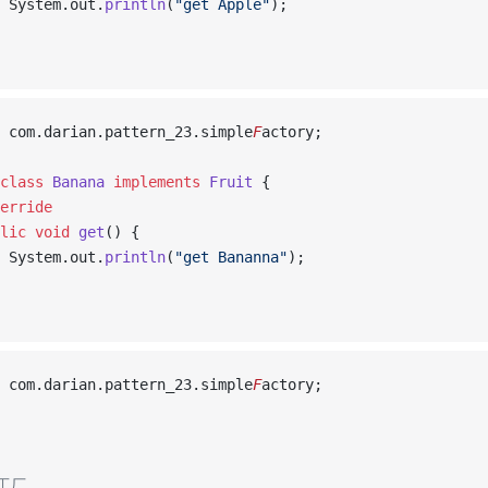
 System.out.
println
(
"get Apple"
);
 com.darian.pattern_23.simple
F
actory;
class
Banana
implements
Fruit
 {
erride
lic
void
get
() {
 System.out.
println
(
"get Bananna"
);
 com.darian.pattern_23.simple
F
actory;
集工厂